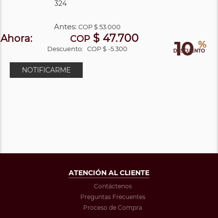
324
Antes:
COP
$ 53.000
$ 47.700
Ahora:
COP
10
%
Descuento:
COP $ -5.300
DESCUENTO
NOTIFICARME
ATENCIÓN AL CLIENTE
Contáctenos
Preguntas Frecuentes
Proceso de Compra