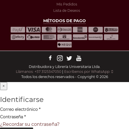
Mis Pedidos
Lista de Deseos
MÉTODOS DE PAGO
Distribuidora y Librería Universitaria Ltda.
Llámanos: +57 3125347050
|
Escríbenos por WhatsApp:
Todos los derechos reservados - Copyright © 2026
×
Identificarse
Correo electrónico
*
Contraseña
*
¿Recordar su contraseña?