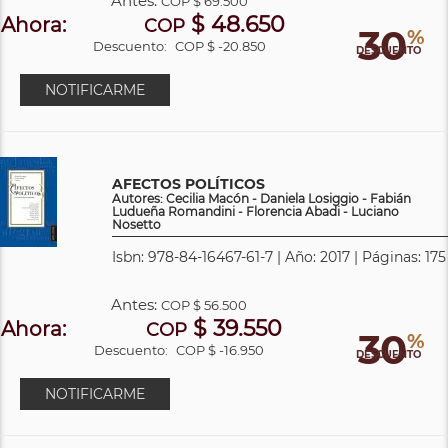
Antes:
COP
$ 69.500
$ 48.650
Ahora:
COP
30
%
Descuento:
COP $ -20.850
DESCUENTO
NOTIFICARME
AFECTOS POLÍTICOS
Autores: Cecilia Macón - Daniela Losiggio - Fabián
Ludueña Romandini - Florencia Abadi - Luciano
Nosetto
Isbn: 978-84-16467-61-7 | Año: 2017 | Páginas: 175
Antes:
COP
$ 56.500
$ 39.550
Ahora:
COP
30
%
Descuento:
COP $ -16.950
DESCUENTO
NOTIFICARME