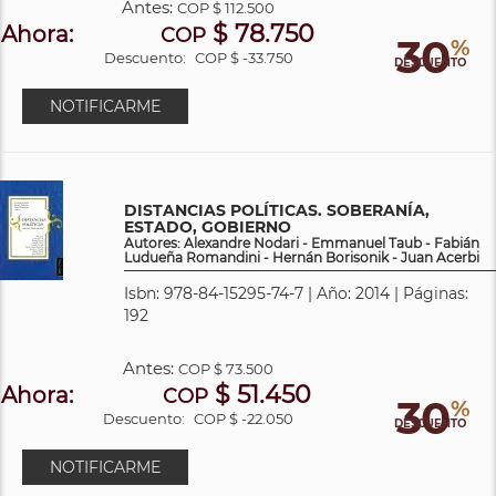
Antes:
COP
$ 112.500
$ 78.750
Ahora:
COP
30
%
Descuento:
COP $ -33.750
DESCUENTO
NOTIFICARME
DISTANCIAS POLÍTICAS. SOBERANÍA,
ESTADO, GOBIERNO
Autores: Alexandre Nodari - Emmanuel Taub - Fabián
Ludueña Romandini - Hernán Borisonik - Juan Acerbi
Isbn: 978-84-15295-74-7 | Año: 2014 | Páginas:
192
Antes:
COP
$ 73.500
$ 51.450
Ahora:
COP
30
%
Descuento:
COP $ -22.050
DESCUENTO
NOTIFICARME