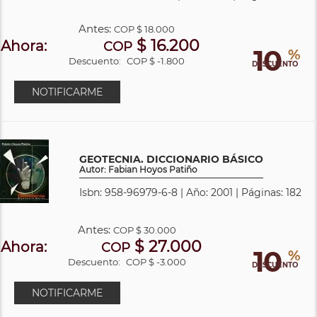
Antes:
COP
$ 18.000
$ 16.200
Ahora:
COP
10
%
Descuento:
COP $ -1.800
DESCUENTO
NOTIFICARME
GEOTECNIA. DICCIONARIO BÁSICO
Autor: Fabian Hoyos Patiño
Isbn: 958-96979-6-8 | Año: 2001 | Páginas: 182
Antes:
COP
$ 30.000
$ 27.000
Ahora:
COP
10
%
Descuento:
COP $ -3.000
DESCUENTO
NOTIFICARME