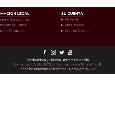
RMACIÓN LEGAL
SU CUENTA
inos y Condiciones
Mi Perfil
amiento de Datos
Mis Pedidos
ica de Privacidad
Lista de Deseos
Distribuidora y Librería Universitaria Ltda.
Llámanos: +57 3125347050
|
Escríbenos por WhatsApp:
Todos los derechos reservados - Copyright © 2026