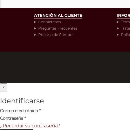
ATENCIÓN AL CLIENTE
INFO
Contáctenos
Térm
Preguntas Frecuentes
Trat
Proceso de Compra
Polít
×
Identificarse
Correo electrónico
*
Contraseña
*
¿Recordar su contraseña?