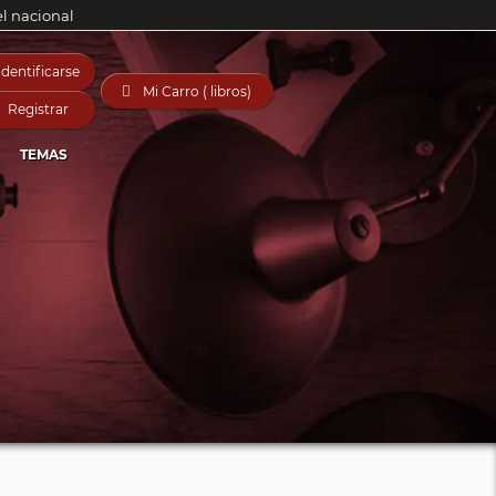
el nacional
Identificarse

Mi Carro ( libros)
Registrar
TEMAS