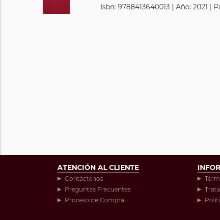
Isbn: 9788413640013 | Año: 2021 | P
ATENCIÓN AL CLIENTE
INFO
Contáctenos
Térm
Preguntas Frecuentes
Trat
Proceso de Compra
Polít