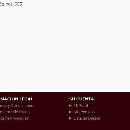
áginas: 695
RMACIÓN LEGAL
SU CUENTA
inos y Condiciones
Mi Perfil
amiento de Datos
Mis Pedidos
ica de Privacidad
Lista de Deseos