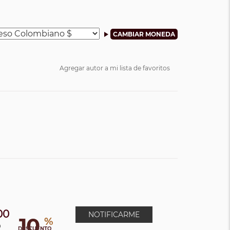
Agregar autor a mi lista de favoritos
00
NOTIFICARME
10
%
0
DESCUENTO