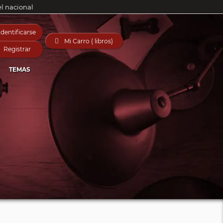
el nacional
Identificarse

Mi Carro ( libros)
Registrar
TEMAS