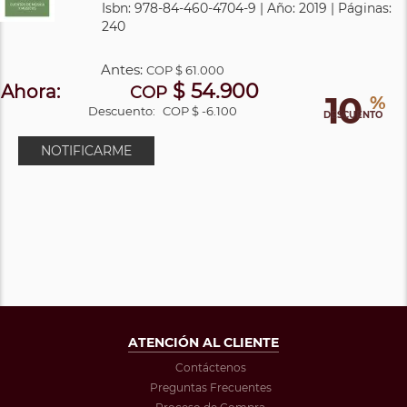
Isbn: 978-84-460-4704-9 | Año: 2019 | Páginas:
240
Antes:
COP
$ 61.000
$ 54.900
Ahora:
COP
10
%
Descuento:
COP $ -6.100
DESCUENTO
NOTIFICARME
ATENCIÓN AL CLIENTE
Contáctenos
Preguntas Frecuentes