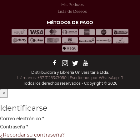
Mis Pedidos
Lista de Deseos
MÉTODOS DE PAGO
Distribuidora y Librería Universitaria Ltda.
Llámanos: +57 3125347050
|
Escríbenos por WhatsApp:
Todos los derechos reservados - Copyright © 2026
×
Identificarse
Correo electrónico
*
Contraseña
*
¿Recordar su contraseña?