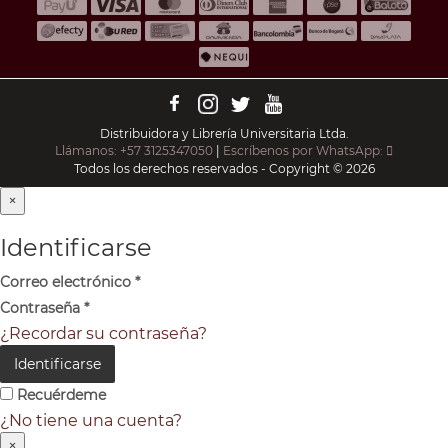
Distribuidora y Librería Universitaria Ltda.
Llámanos: +57 3125347050
|
Escríbenos por WhatsApp:
Todos los derechos reservados - Copyright © 2026
×
Identificarse
Correo electrónico
*
Contraseña
*
¿Recordar su contraseña?
Identificarse
Recuérdeme
¿No tiene una cuenta?
×