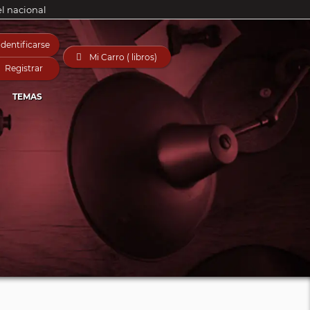
el nacional
Identificarse

Mi Carro ( libros)
Registrar
TEMAS