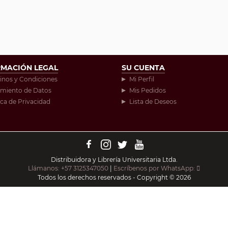
RMACIÓN LEGAL
SU CUENTA
inos y Condiciones
Mi Perfil
amiento de Datos
Mis Pedidos
ica de Privacidad
Lista de Deseos
Distribuidora y Librería Universitaria Ltda.
Llámanos: +57 3125347050
|
Escríbenos por WhatsApp:
Todos los derechos reservados - Copyright © 2026