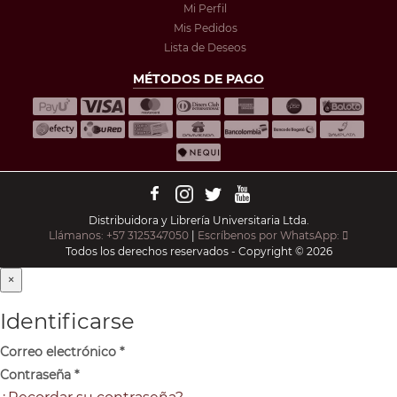
Mi Perfil
Mis Pedidos
Lista de Deseos
MÉTODOS DE PAGO
Distribuidora y Librería Universitaria Ltda.
Llámanos: +57 3125347050
|
Escríbenos por WhatsApp:
Todos los derechos reservados - Copyright © 2026
×
Identificarse
Correo electrónico
*
Contraseña
*