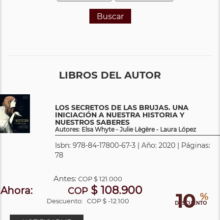
Buscar
LIBROS DEL AUTOR
LOS SECRETOS DE LAS BRUJAS. UNA
INICIACIÓN A NUESTRA HISTORIA Y
NUESTROS SABERES
Autores: Elsa Whyte - Julie Lègère - Laura López
Isbn: 978-84-17800-67-3 | Año: 2020 | Páginas:
78
Antes:
COP
$ 121.000
$ 108.900
Ahora:
COP
10
%
Descuento:
COP $ -12.100
DESCUENTO