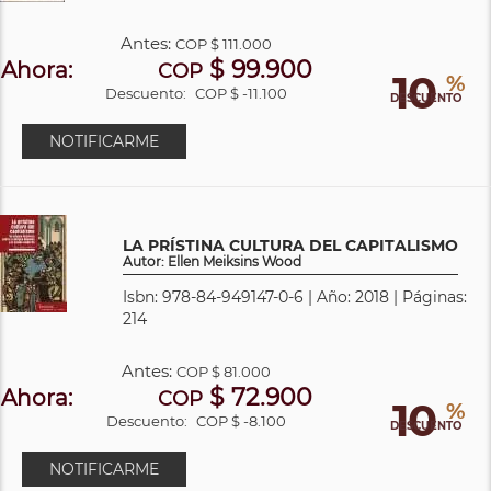
Antes:
COP
$ 111.000
$ 99.900
Ahora:
COP
10
%
Descuento:
COP $ -11.100
DESCUENTO
NOTIFICARME
LA PRÍSTINA CULTURA DEL CAPITALISMO
Autor: Ellen Meiksins Wood
Isbn: 978-84-949147-0-6 | Año: 2018 | Páginas:
214
Antes:
COP
$ 81.000
$ 72.900
Ahora:
COP
10
%
Descuento:
COP $ -8.100
DESCUENTO
NOTIFICARME