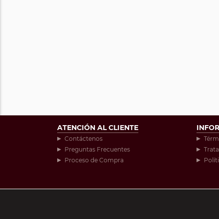
ATENCIÓN AL CLIENTE
INFO
Contáctenos
Térm
Preguntas Frecuentes
Trat
Proceso de Compra
Polít