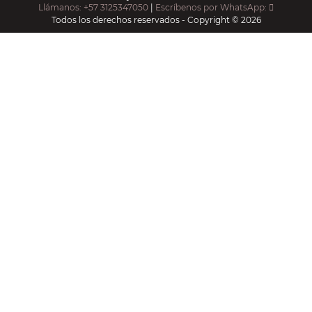
Llámanos: +57 3125347050
|
Escríbenos por WhatsApp:
Todos los derechos reservados - Copyright © 2026