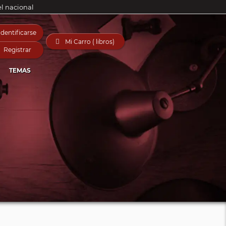
el nacional
Identificarse

Mi Carro ( libros)
Registrar
TEMAS