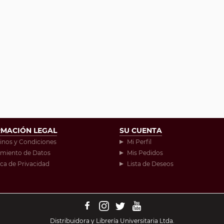
RMACIÓN LEGAL
SU CUENTA
inos y Condiciones
Mi Perfil
amiento de Datos
Mis Pedidos
ica de Privacidad
Lista de Deseos
Distribuidora y Librería Universitaria Ltda.