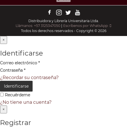
Distribuidora y Librería Universitaria Ltda.
Llámanos: +57 3125347050
|
Escríbenos por WhatsApp:
Todos los derechos reservados - Copyright © 2026
×
Identificarse
Correo electrónico
*
Contraseña
*
¿Recordar su contraseña?
Identificarse
Recuérdeme
¿No tiene una cuenta?
×
Registrar