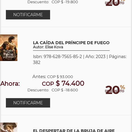
20
Descuento:
COP $ -19.800
DESCUENTO
NOTIFICARME
LA CAÍDA DEL PRÍNCIPE DE FUEGO
Autor: Elise Kova
Isbn: 978-628-7565-85-2 | Año: 2023 | Páginas:
382
Antes:
COP
$ 93.000
$ 74.400
Ahora:
COP
20
%
Descuento:
COP $ -18.600
DESCUENTO
NOTIFICARME
EL DESPERTAR DE LA BRUJA DE AIRE