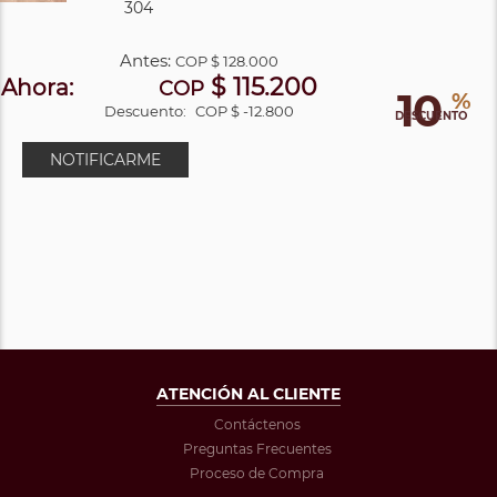
304
Antes:
COP
$ 128.000
$ 115.200
Ahora:
COP
10
%
Descuento:
COP $ -12.800
DESCUENTO
NOTIFICARME
ATENCIÓN AL CLIENTE
Contáctenos
Preguntas Frecuentes
Proceso de Compra