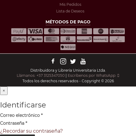
Mis Pedidos
Lista de Deseos
MÉTODOS DE PAGO
Distribuidora y Librería Universitaria Ltda.
Llámanos: +57 3125347050
|
Escríbenos por WhatsApp:
Todos los derechos reservados - Copyright © 2026
×
Identificarse
Correo electrónico
*
Contraseña
*
¿Recordar su contraseña?