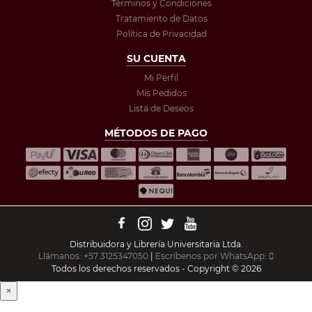
Términos y Condiciones
Tratamiento de Datos
Política de Privacidad
SU CUENTA
Mi Perfil
Mis Pedidos
Lista de Deseos
MÉTODOS DE PAGO
Distribuidora y Librería Universitaria Ltda.
Llámanos: +57 3125347050
|
Escríbenos por WhatsApp:
Todos los derechos reservados - Copyright © 2026
×