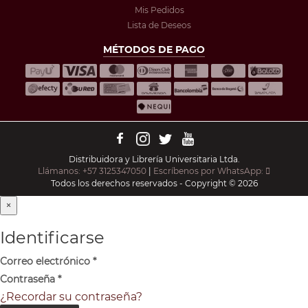
Mis Pedidos
Lista de Deseos
MÉTODOS DE PAGO
Distribuidora y Librería Universitaria Ltda.
Llámanos: +57 3125347050
|
Escríbenos por WhatsApp:
Todos los derechos reservados - Copyright © 2026
×
Identificarse
Correo electrónico
*
Contraseña
*
¿Recordar su contraseña?