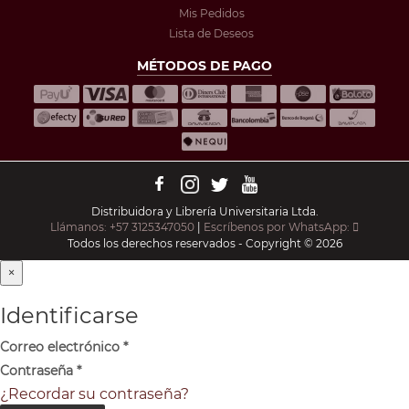
Mis Pedidos
Lista de Deseos
MÉTODOS DE PAGO
Distribuidora y Librería Universitaria Ltda.
Llámanos: +57 3125347050
|
Escríbenos por WhatsApp:
Todos los derechos reservados - Copyright © 2026
×
Identificarse
Correo electrónico
*
Contraseña
*
¿Recordar su contraseña?