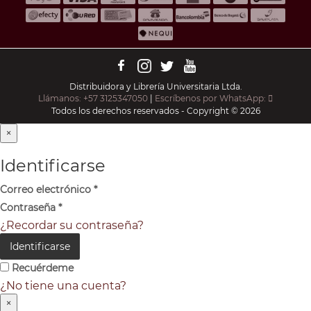
Distribuidora y Librería Universitaria Ltda.
Llámanos: +57 3125347050
|
Escríbenos por WhatsApp:
Todos los derechos reservados - Copyright © 2026
×
Identificarse
Correo electrónico
*
Contraseña
*
¿Recordar su contraseña?
Identificarse
Recuérdeme
¿No tiene una cuenta?
×