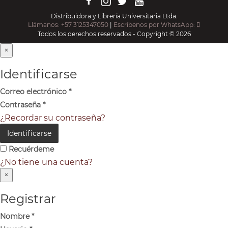
Distribuidora y Librería Universitaria Ltda.
Llámanos: +57 3125347050
|
Escríbenos por WhatsApp:
Todos los derechos reservados - Copyright © 2026
×
Identificarse
Correo electrónico
*
Contraseña
*
¿Recordar su contraseña?
Identificarse
Recuérdeme
¿No tiene una cuenta?
×
Registrar
Nombre
*