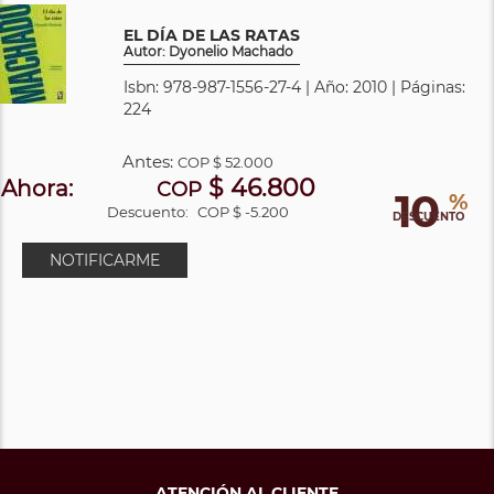
EL DÍA DE LAS RATAS
Autor: Dyonelio Machado
Isbn: 978-987-1556-27-4 | Año: 2010 | Páginas:
224
Antes:
COP
$ 52.000
$ 46.800
Ahora:
COP
10
%
Descuento:
COP $ -5.200
DESCUENTO
NOTIFICARME
ATENCIÓN AL CLIENTE