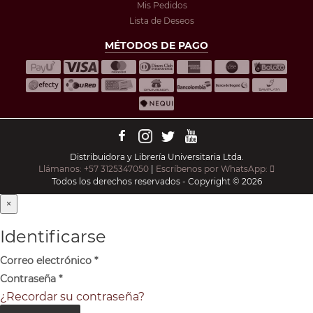
Mis Pedidos
Lista de Deseos
MÉTODOS DE PAGO
Distribuidora y Librería Universitaria Ltda.
Llámanos: +57 3125347050
|
Escríbenos por WhatsApp:
Todos los derechos reservados - Copyright © 2026
×
Identificarse
Correo electrónico
*
Contraseña
*
¿Recordar su contraseña?