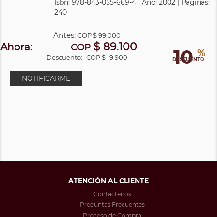
Isbn: 978-843-055-669-4 | Año: 2002 | Páginas:
240
Antes:
COP
$ 99.000
$ 89.100
Ahora:
COP
10
%
Descuento:
COP $ -9.900
DESCUENTO
NOTIFICARME
ATENCIÓN AL CLIENTE
Contáctenos
Preguntas Frecuentes
Proceso de Compra