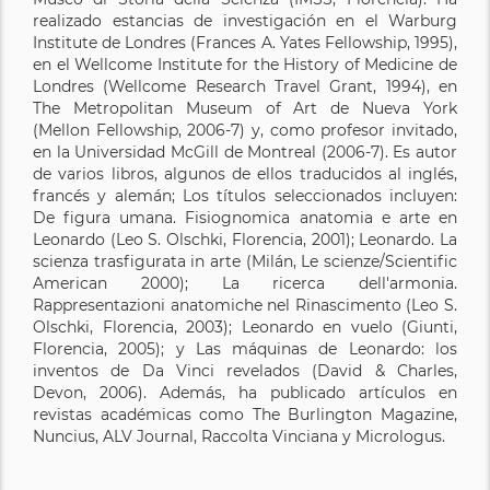
realizado estancias de investigación en el Warburg
Institute de Londres (Frances A. Yates Fellowship, 1995),
en el Wellcome Institute for the History of Medicine de
Londres (Wellcome Research Travel Grant, 1994), en
The Metropolitan Museum of Art de Nueva York
(Mellon Fellowship, 2006-7) y, como profesor invitado,
en la Universidad McGill de Montreal (2006-7). Es autor
de varios libros, algunos de ellos traducidos al inglés,
francés y alemán; Los títulos seleccionados incluyen:
De figura umana. Fisiognomica anatomia e arte en
Leonardo (Leo S. Olschki, Florencia, 2001); Leonardo. La
scienza trasfigurata in arte (Milán, Le scienze/Scientific
American 2000); La ricerca dell'armonia.
Rappresentazioni anatomiche nel Rinascimento (Leo S.
Olschki, Florencia, 2003); Leonardo en vuelo (Giunti,
Florencia, 2005); y Las máquinas de Leonardo: los
inventos de Da Vinci revelados (David & Charles,
Devon, 2006). Además, ha publicado artículos en
revistas académicas como The Burlington Magazine,
Nuncius, ALV Journal, Raccolta Vinciana y Micrologus.