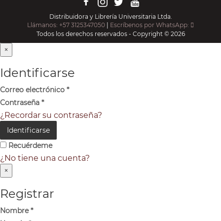
Distribuidora y Librería Universitaria Ltda.
Llámanos: +57 3125347050
|
Escríbenos por WhatsApp:
Todos los derechos reservados - Copyright © 2026
×
Identificarse
Correo electrónico
*
Contraseña
*
¿Recordar su contraseña?
Identificarse
Recuérdeme
¿No tiene una cuenta?
×
Registrar
Nombre
*