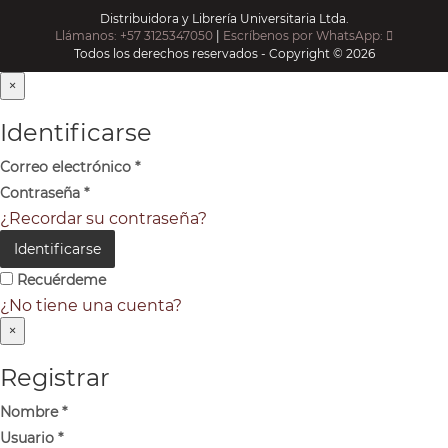
Distribuidora y Librería Universitaria Ltda.
Llámanos: +57 3125347050
|
Escríbenos por WhatsApp:
Todos los derechos reservados - Copyright © 2026
×
Identificarse
Correo electrónico
*
Contraseña
*
¿Recordar su contraseña?
Identificarse
Recuérdeme
¿No tiene una cuenta?
×
Registrar
Nombre
*
Usuario
*