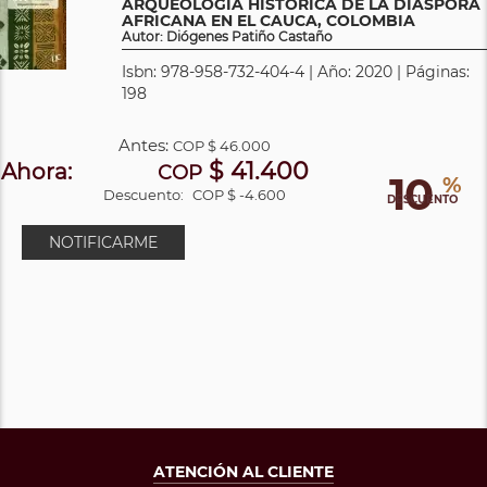
ARQUEOLOGÍA HISTÓRICA DE LA DIÁSPORA
AFRICANA EN EL CAUCA, COLOMBIA
Autor: Diógenes Patiño Castaño
Isbn: 978-958-732-404-4 | Año: 2020 | Páginas:
198
Antes:
COP
$ 46.000
$ 41.400
Ahora:
COP
10
%
Descuento:
COP $ -4.600
DESCUENTO
NOTIFICARME
ATENCIÓN AL CLIENTE