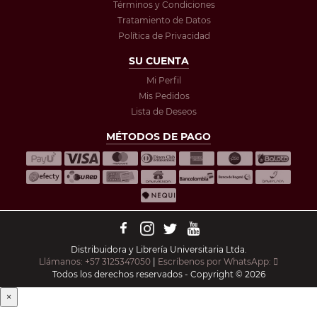
Términos y Condiciones
Tratamiento de Datos
Política de Privacidad
SU CUENTA
Mi Perfil
Mis Pedidos
Lista de Deseos
MÉTODOS DE PAGO
Distribuidora y Librería Universitaria Ltda.
Llámanos: +57 3125347050
|
Escríbenos por WhatsApp:
Todos los derechos reservados - Copyright © 2026
×