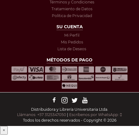
Términos y Condiciones
Tratamiento de Datos
Política de Privacidad
SU CUENTA
Mi Perfil
Mis Pedidos
Lista de Deseos
MÉTODOS DE PAGO
Distribuidora y Librería Universitaria Ltda.
Llámanos: +57 3125347050
|
Escríbenos por WhatsApp:
Todos los derechos reservados - Copyright © 2026
×