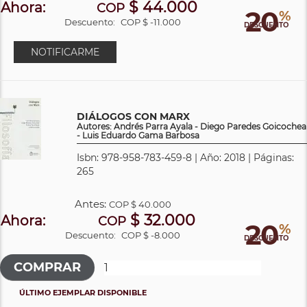
$ 44.000
Ahora:
COP
20
%
Descuento:
COP $ -11.000
DESCUENTO
NOTIFICARME
DIÁLOGOS CON MARX
Autores: Andrés Parra Ayala - Diego Paredes Goicochea
- Luis Eduardo Gama Barbosa
Isbn: 978-958-783-459-8 | Año: 2018 | Páginas:
265
Antes:
COP
$ 40.000
$ 32.000
Ahora:
COP
20
%
Descuento:
COP $ -8.000
DESCUENTO
ÚLTIMO EJEMPLAR DISPONIBLE