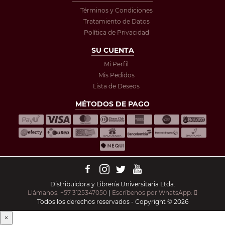
Términos y Condiciones
Tratamiento de Datos
Política de Privacidad
SU CUENTA
Mi Perfil
Mis Pedidos
Lista de Deseos
MÉTODOS DE PAGO
Distribuidora y Librería Universitaria Ltda.
Llámanos: +57 3125347050
|
Escríbenos por WhatsApp:
Todos los derechos reservados - Copyright © 2026
×