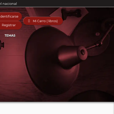
el nacional
Identificarse

Mi Carro ( libros)
Registrar
TEMAS