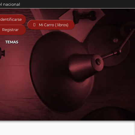
el nacional
Identificarse

Mi Carro ( libros)
Registrar
TEMAS