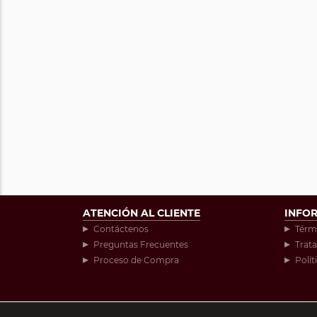
ATENCIÓN AL CLIENTE
INFO
Contáctenos
Térm
Preguntas Frecuentes
Trat
Proceso de Compra
Polít