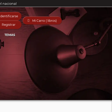
el nacional
Identificarse

Mi Carro ( libros)
Registrar
TEMAS