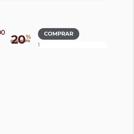
00
20
%
DESCUENTO