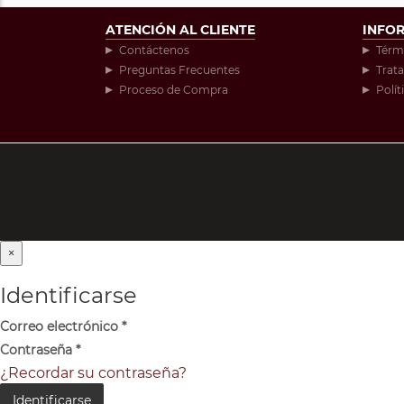
ATENCIÓN AL CLIENTE
INFO
Contáctenos
Térm
Preguntas Frecuentes
Trat
Proceso de Compra
Polít
×
Identificarse
Correo electrónico
*
Contraseña
*
¿Recordar su contraseña?
Identificarse