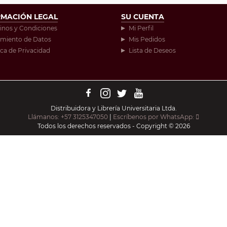
RMACIÓN LEGAL
SU CUENTA
inos y Condiciones
Mi Perfil
amiento de Datos
Mis Pedidos
ica de Privacidad
Lista de Deseos
Distribuidora y Librería Universitaria Ltda.
Llámanos: +57 3125347050
|
Escríbenos por WhatsApp:
Todos los derechos reservados - Copyright © 2026