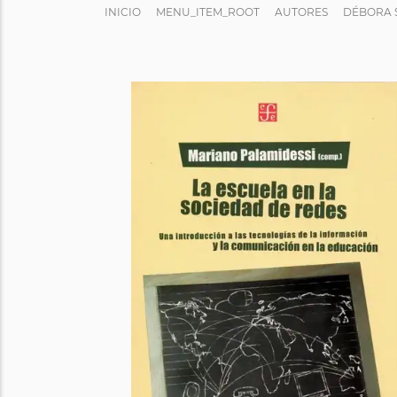
INICIO
MENU_ITEM_ROOT
AUTORES
DÉBORA 