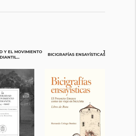
D Y EL MOVIMIENTO
TEJIENDO SAB
BICIGRAFÍAS ENSAYÍSTICAS
IANTIL...