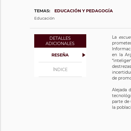
TEMAS:
EDUCACIÓN Y PEDAGOGÍA
Educación
La
escue
DETALLES
prometed
ADICIONALES
Informac
en la Ar
RESEÑA
“intelig
destreza
ÍNDICE
incertidu
de promo
Alejada d
tecnológ
parte de 
la poblac