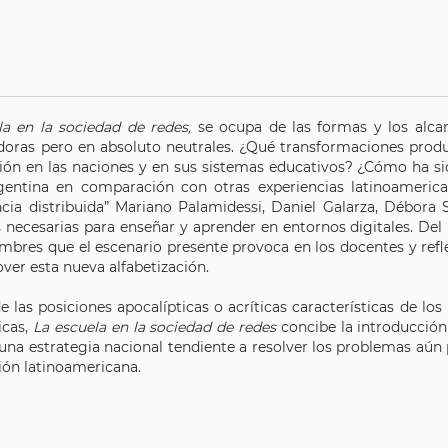
la en la sociedad de redes,
se ocupa de las formas y los alcan
oras pero en absoluto neutrales. ¿Qué transformaciones produ
ión en las naciones y en sus sistemas educativos? ¿Cómo ha sido
gentina en comparación con otras experiencias latinoameric
encia distribuida” Mariano Palamidessi, Daniel Galarza, Débora
s necesarias para enseñar y aprender en entornos digitales. De
mbres que el escenario presente provoca en los docentes y refl
ver esta nueva alfabetización.
e las posiciones apocalípticas o acríticas características de 
icas,
La escuela en la sociedad de redes
concibe la introducción 
una estrategia nacional tendiente a resolver los problemas aún 
ión latinoamericana.