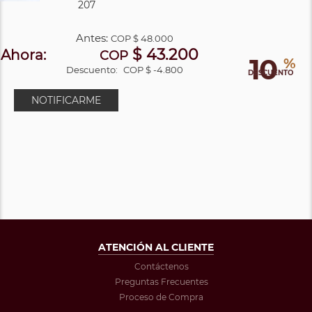
207
Antes:
COP
$ 48.000
$ 43.200
Ahora:
COP
10
%
Descuento:
COP $ -4.800
DESCUENTO
NOTIFICARME
ATENCIÓN AL CLIENTE
Contáctenos
Preguntas Frecuentes
Proceso de Compra