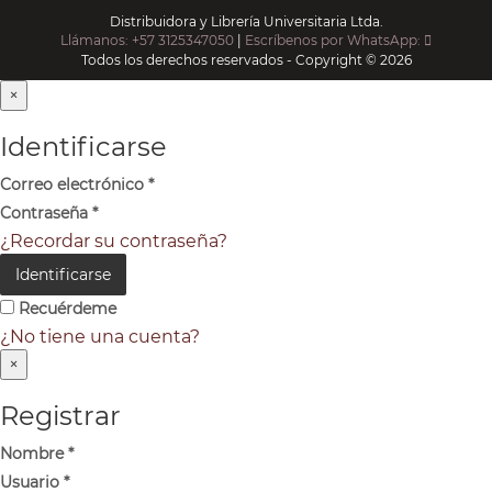
Distribuidora y Librería Universitaria Ltda.
Llámanos: +57 3125347050
|
Escríbenos por WhatsApp:
Todos los derechos reservados - Copyright © 2026
×
Identificarse
Correo electrónico
*
Contraseña
*
¿Recordar su contraseña?
Identificarse
Recuérdeme
¿No tiene una cuenta?
×
Registrar
Nombre
*
Usuario
*