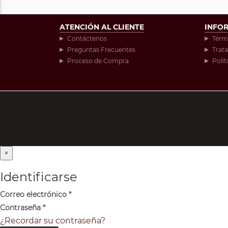
ATENCIÓN AL CLIENTE
INFO
Contáctenos
Térm
Preguntas Frecuentes
Trat
Proceso de Compra
Polít
×
Identificarse
Correo electrónico
*
Contraseña
*
¿Recordar su contraseña?