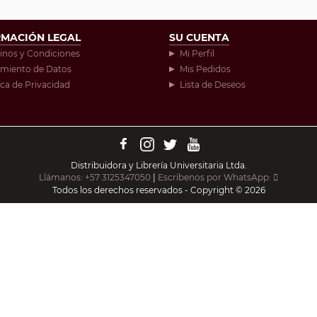
RMACIÓN LEGAL
SU CUENTA
inos y Condiciones
Mi Perfil
amiento de Datos
Mis Pedidos
ica de Privacidad
Lista de Deseos
Distribuidora y Librería Universitaria Ltda.
Llámanos: +57 3125347050
|
Escríbenos por WhatsApp:
Todos los derechos reservados - Copyright © 2026