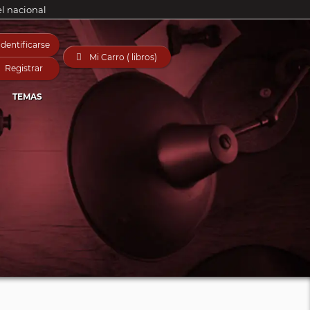
el nacional
Identificarse

Mi Carro ( libros)
Registrar
TEMAS