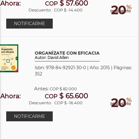
$ 57.600
Ahora:
COP
20
%
Descuento:
COP $ -14.400
DESCUENTO
NOTIFICARME
ORGANÍZATE CON EFICACIA
Autor: David Allen
Isbn: 978-84-92921-30-0 | Año: 2015 | Páginas:
352
Antes:
COP
$ 82.000
$ 65.600
Ahora:
COP
20
%
Descuento:
COP $ -16.400
DESCUENTO
NOTIFICARME