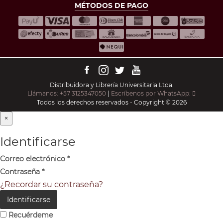
MÉTODOS DE PAGO
Distribuidora y Librería Universitaria Ltda.
Llámanos: +57 3125347050
|
Escríbenos por WhatsApp:
Todos los derechos reservados - Copyright © 2026
×
Identificarse
Correo electrónico
*
Contraseña
*
¿Recordar su contraseña?
Identificarse
Recuérdeme