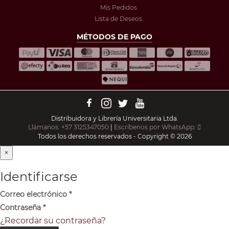
Mis Pedidos
Lista de Deseos
MÉTODOS DE PAGO
Distribuidora y Librería Universitaria Ltda.
Llámanos: +57 3125347050
|
Escríbenos por WhatsApp:
Todos los derechos reservados - Copyright © 2026
×
Identificarse
Correo electrónico
*
Contraseña
*
¿Recordar su contraseña?