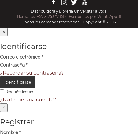
Distribuidora y Librería Universitaria Ltda.
Llámanos: +57 3125347050
|
Escríbenos por WhatsApp:
Todos los derechos reservados - Copyright © 2026
×
Identificarse
Correo electrónico
*
Contraseña
*
¿Recordar su contraseña?
Identificarse
Recuérdeme
¿No tiene una cuenta?
×
Registrar
Nombre
*