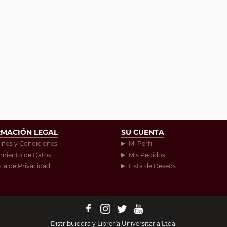
RMACIÓN LEGAL
SU CUENTA
inos y Condiciones
Mi Perfil
amiento de Datos
Mis Pedidos
ica de Privacidad
Lista de Deseos
Distribuidora y Librería Universitaria Ltda.