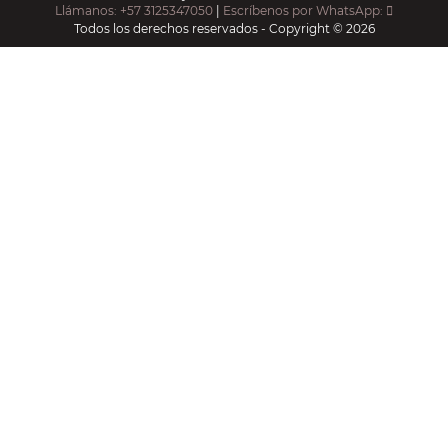
Llámanos: +57 3125347050
|
Escríbenos por WhatsApp:
Todos los derechos reservados - Copyright © 2026