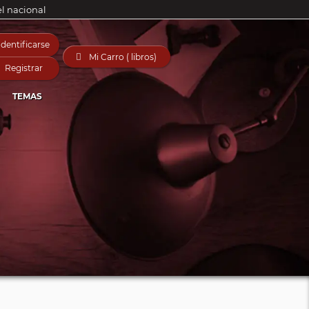
el nacional
Identificarse

Mi Carro ( libros)
Registrar
TEMAS