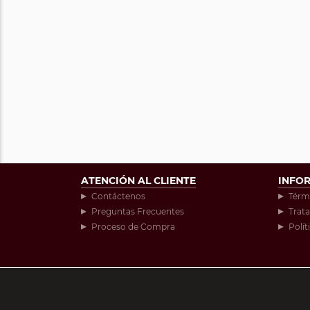
ATENCIÓN AL CLIENTE
INFO
Contáctenos
Térm
Preguntas Frecuentes
Trat
Proceso de Compra
Polít