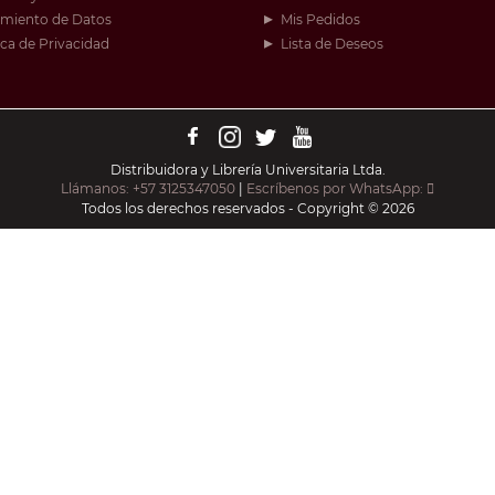
amiento de Datos
Mis Pedidos
ica de Privacidad
Lista de Deseos
Distribuidora y Librería Universitaria Ltda.
Llámanos: +57 3125347050
|
Escríbenos por WhatsApp:
Todos los derechos reservados - Copyright © 2026