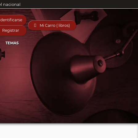
el nacional
Identificarse

Mi Carro ( libros)
Registrar
TEMAS