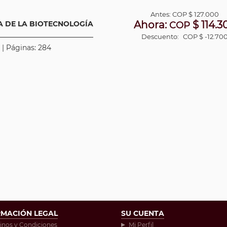
Antes:
COP
$ 127.000
Ahora:
$ 114.3
RA DE LA BIOTECNOLOGÍA
COP
Descuento:
COP $ -12.70
 | Páginas: 284
RMACIÓN LEGAL
SU CUENTA
inos y Condiciones
Mi Perfil