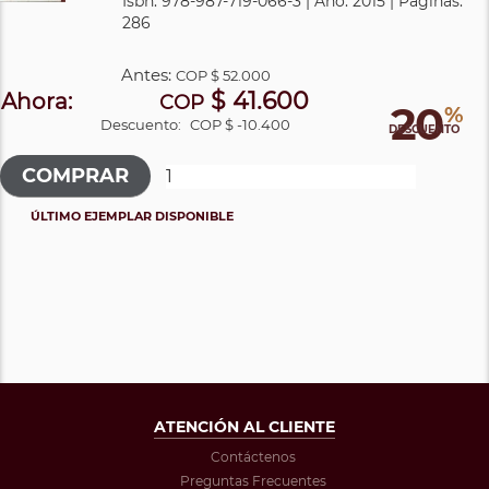
Isbn: 978-987-719-066-3 | Año: 2015 | Páginas:
286
Antes:
COP
$ 52.000
$ 41.600
Ahora:
COP
20
%
Descuento:
COP $ -10.400
DESCUENTO
ÚLTIMO EJEMPLAR DISPONIBLE
ATENCIÓN AL CLIENTE
Contáctenos
Preguntas Frecuentes