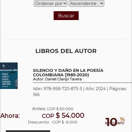
Buscar
LIBROS DEL AUTOR
SILENCIO Y DAÑO EN LA POESÍA
COLOMBIANA (1985-2020)
Autor: Daniel Clavijo Tavera
Isbn: 978-958-720-873-3 | Año: 2024 | Páginas:
166
Antes:
COP
$ 60.000
$ 54.000
Ahora:
COP
10
%
Descuento:
COP $ -6.000
DESCUENTO