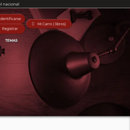
el nacional
Identificarse

Mi Carro ( libros)
Registrar
TEMAS