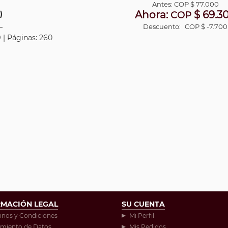
Antes:
COP
$ 77.000
Ahora:
$ 69.3
)
COP
Descuento:
COP $ -7.700
 | Páginas: 260
RMACIÓN LEGAL
SU CUENTA
inos y Condiciones
Mi Perfil
amiento de Datos
Mis Pedidos