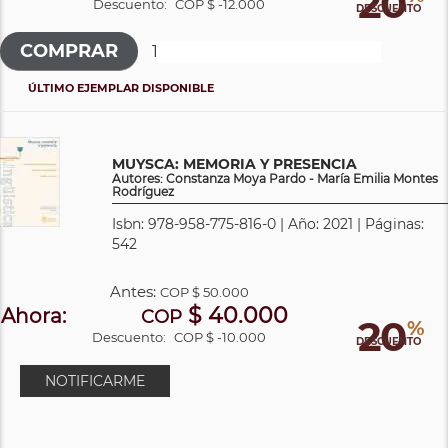
20
Descuento:
COP $ -12.000
DESCUENTO
ÚLTIMO EJEMPLAR DISPONIBLE
MUYSCA: MEMORIA Y PRESENCIA
Autores: Constanza Moya Pardo - María Emilia Montes
Rodríguez
Isbn: 978-958-775-816-0 | Año: 2021 | Páginas:
542
Antes:
COP
$ 50.000
$ 40.000
Ahora:
COP
20
%
Descuento:
COP $ -10.000
DESCUENTO
NOTIFICARME