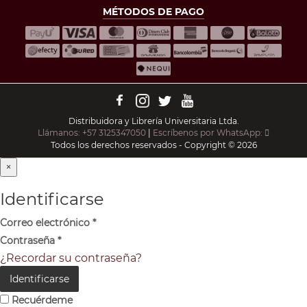
MÉTODOS DE PAGO
Distribuidora y Librería Universitaria Ltda.
Llámanos: +57 3125347050
|
Escríbenos por WhatsApp:
Todos los derechos reservados - Copyright © 2026
×
Identificarse
Correo electrónico
*
Contraseña
*
¿Recordar su contraseña?
Identificarse
Recuérdeme