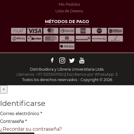
Mis Pedidos
Lista de Deseos
MÉTODOS DE PAGO
Distribuidora y Librería Universitaria Ltda.
Llámanos: +57 3125347050
|
Escríbenos por WhatsApp:
Todos los derechos reservados - Copyright © 2026
×
Identificarse
Correo electrónico
*
Contraseña
*
¿Recordar su contraseña?