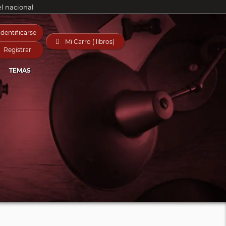
el nacional
Identificarse

Mi Carro ( libros)
Registrar
TEMAS