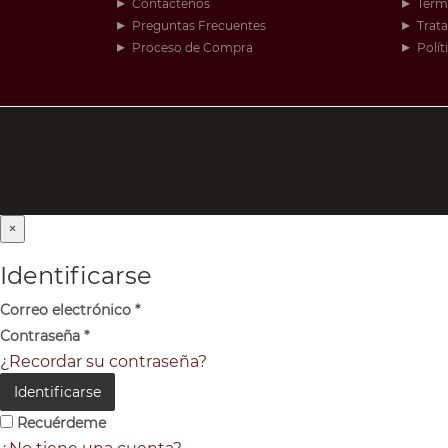
Contáctenos
Térm
Preguntas Frecuentes
Trat
Proceso de Compra
Polít
×
Identificarse
Correo electrónico
*
Contraseña
*
¿Recordar su contraseña?
Identificarse
Recuérdeme