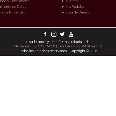
inos y Condiciones
Mi Perfil
amiento de Datos
Mis Pedidos
ica de Privacidad
Lista de Deseos
Distribuidora y Librería Universitaria Ltda.
Llámanos: +57 3125347050
|
Escríbenos por WhatsApp:
Todos los derechos reservados - Copyright © 2026