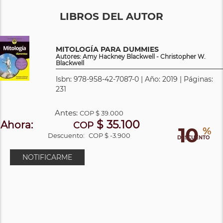
LIBROS DEL AUTOR
MITOLOGÍA PARA DUMMIES
Autores: Amy Hackney Blackwell - Christopher W.
Blackwell
Isbn: 978-958-42-7087-0 | Año: 2019 | Páginas:
231
Antes:
COP
$ 39.000
$ 35.100
Ahora:
COP
10
%
Descuento:
COP $ -3.900
DESCUENTO
NOTIFICARME