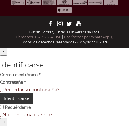
Distribuidora y Librería Universitaria Ltda.
Llámanos: +57 3125347050
|
Escríbenos por WhatsApp:
Todos los derechos reservados - Copyright © 2026
×
Identificarse
Correo electrónico
*
Contraseña
*
¿Recordar su contraseña?
Identificarse
Recuérdeme
¿No tiene una cuenta?
×