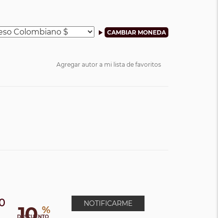
Agregar autor a mi lista de favoritos
00
NOTIFICARME
10
%
DESCUENTO