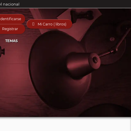
el nacional
Identificarse

Mi Carro ( libros)
Registrar
TEMAS