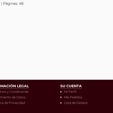
 | Páginas: 48
RMACIÓN LEGAL
SU CUENTA
inos y Condiciones
Mi Perfil
amiento de Datos
Mis Pedidos
ica de Privacidad
Lista de Deseos